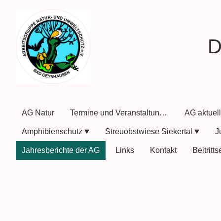
D
AG Natur
Termine und Veranstaltungen
AG aktuel
Amphibienschutz
Streuobstwiese Siekertal
Jahresberichte der AG
Links
Kontakt