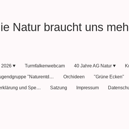
ie Natur braucht uns mehr
l 2026
Turmfalkenwebcam
40 Jahre AG Natur
K
Jugendgruppe "Naturentdecker"
Orchideen
"Grüne Ecken"
Beitrittserklärung und Spenden
Satzung
Impressum
Datenschu